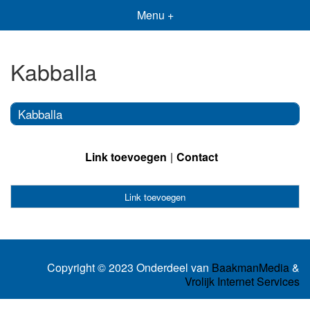
Menu +
Kabballa
Kabballa
Link toevoegen
Contact
Link toevoegen
Copyright © 2023 Onderdeel van
BaakmanMedia
&
Vrolijk Internet Services